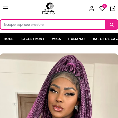
Pular
para o
0
conteúdo
HOME
LACES FRONT
WIGS
HUMANAS
RABOS DE CAV