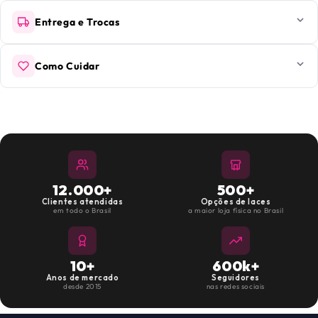
Entrega e Trocas
Como Cuidar
12.000+
500+
Clientes atendidas
Opções de laces
em todo o Brasil
a maior loja física no Brasil
10+
600k+
Anos de mercado
Seguidores
desde 2015
nas redes sociais