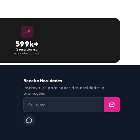
600k+
Seguidores
nas redes sociais
Receba Novidades
Inscreva-se para saber das novidades e
promoções