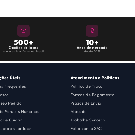
500+
10+
Opções de laces
Anos de mercado
a maior loja física no Brasil
desde 2015
ções Úteis
Atendimento e Políticas
as Frequentes
Política de Troca
nosco
Formas de Pagamento
 seu Pedido
Prazos de Envio
de Perucas Humanas
Atacado
ar e Cuidar
Trabalhe Conosco
s para usar lace
Falar com o SAC