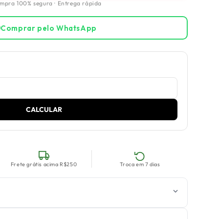
ompra 100% segura · Entrega rápida
Comprar pelo WhatsApp
CALCULAR
Frete grátis acima R$250
Troca em 7 dias